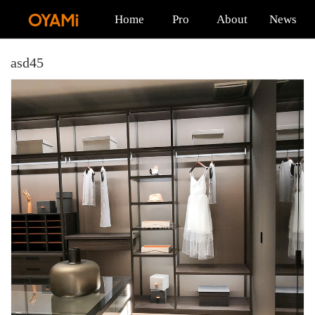
Home
Pro
About
News
asd45